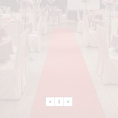
«
1
»