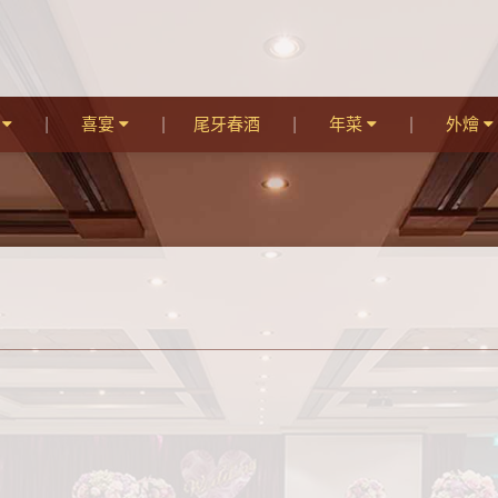
宴
喜宴
尾牙春酒
年菜
外燴