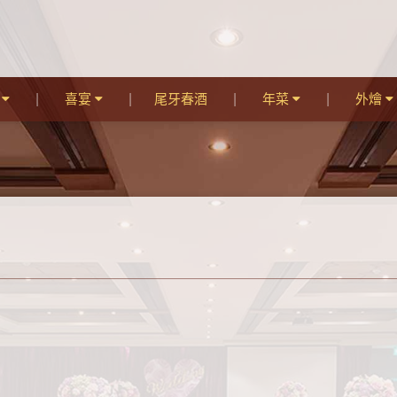
宴
喜宴
尾牙春酒
年菜
外燴