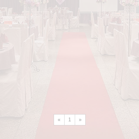
«
1
»