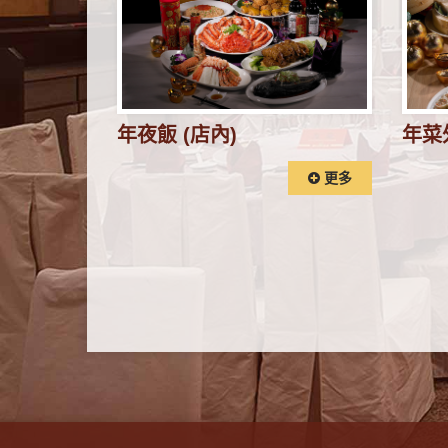
年夜飯 (店內)
年菜
更多