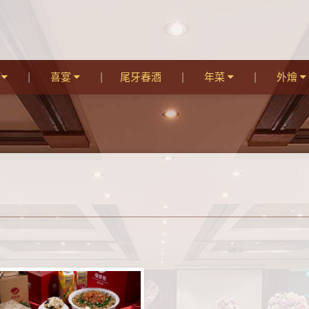
宴
喜宴
尾牙春酒
年菜
外燴