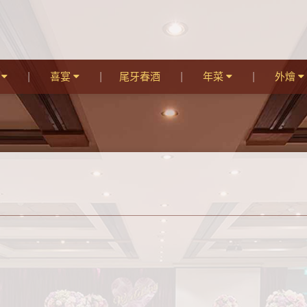
宴
喜宴
尾牙春酒
年菜
外燴