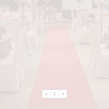
«
1
»