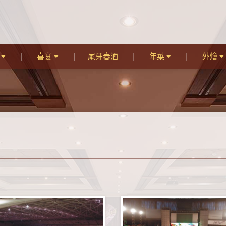
宴
喜宴
尾牙春酒
年菜
外燴