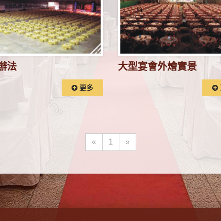
辦法
大型宴會外燴實景
更多
«
1
»